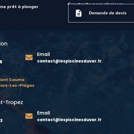
Construite pour plusieurs
ine prêt à plonger
générations
description
Demande de devis
lon
Email

contact@lespiscinesduvar.fr
75
 Mont Caume
ours-Les-Plages
t-Tropez
Email

contact@lespiscinesduvar.fr
23