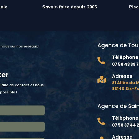
ale
Savoir-faire depuis 2005
Pisc
Agence de Tou
-nous sur nos réseaux !
Téléphone

07 56 43 39 
ter
Adresse

81 Allée du
laire de contact et nous
83140 Six-F
possible !
Agence de Sain
Téléphone

07 56 37 44 
Adresse