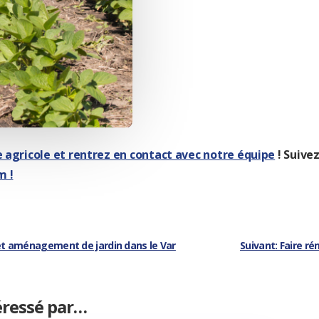
 agricole et rentrez en contact avec notre équipe
! Suivez
m !
et aménagement de jardin dans le Var
Suivant: Faire ré
éressé par…