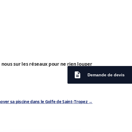
 nous sur les réseaux pour ne rien louper
description
Demande de devis
nover sa piscine dans le Golfe de Saint-Tropez
→