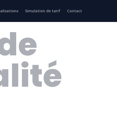
alisations
Simulation de tarif
Contact
 de
lité