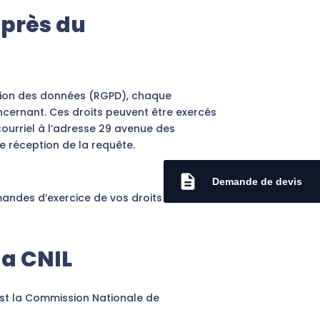
uprès du
ction des données (RGPD), chaque
oncernant. Ces droits peuvent être exercés
ourriel à l’adresse 29 avenue des
de réception de la requête.
description
Demande de devis
andes d’exercice de vos droits dans les
la CNIL
 est la Commission Nationale de