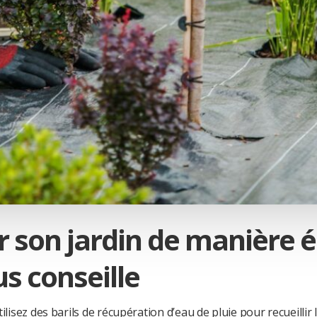
son jardin de manière é
s conseille
lisez des barils de récupération d’eau de pluie pour recueillir 