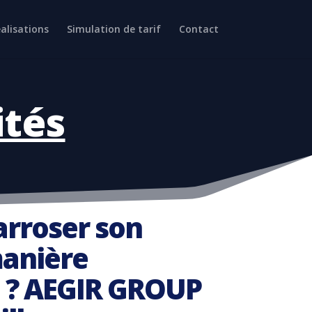
alisations
Simulation de tarif
Contact
ités
rroser son
manière
 ? AEGIR GROUP