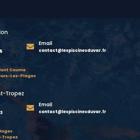
lon
Email

contact@lespiscinesduvar.fr
75
 Mont Caume
ours-Les-Plages
t-Tropez
Email

contact@lespiscinesduvar.fr
23
lages
t-Tropez