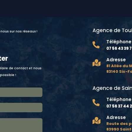
Agence de Tou
-nous sur nos réseaux !
Téléphone

07 56 43 39 
ter
Adresse

81 Allée du
laire de contact et nous
83140 Six-F
possible !
Agence de Sain
Téléphone

07 56 37 44 
Adresse

Route des p
83990 Sain