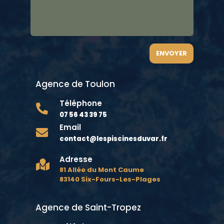
ENVOYER
Agence de Toulon
Téléphone

07 56 43 39 75
Email

contact@lespiscinesduvar.fr
Adresse

81 Allée du Mont Caume
83140 Six-Fours-Les-Plages
Agence de Saint-Tropez