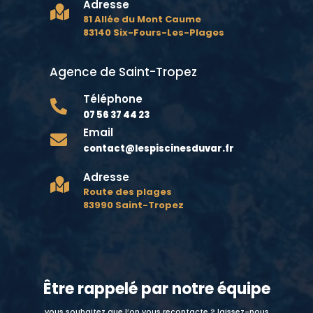
Adresse

81 Allée du Mont Caume
83140 Six-Fours-Les-Plages
Agence de Saint-Tropez
Téléphone

07 56 37 44 23
Email

contact@lespiscinesduvar.fr
Adresse

Route des plages
83990 Saint-Tropez
Être rappelé par notre équipe
vous souhaitez que l’on vous recontacte ? laissez-nous