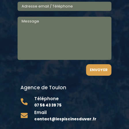
ENVOYER
Agence de Toulon
Téléphone

07 56 43 39 75
Email

contact@lespiscinesduvar.fr