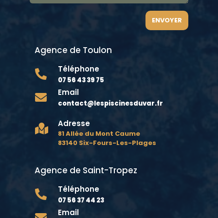
ENVOYER
Agence de Toulon
Téléphone

07 56 43 39 75
Email

contact@lespiscinesduvar.fr
Adresse

81 Allée du Mont Caume
83140 Six-Fours-Les-Plages
Agence de Saint-Tropez
Téléphone

07 56 37 44 23
Email
