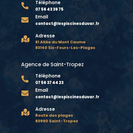
Téléphone

07 56 43 39 75
Email

contact@lespiscinesduvar.fr
Adresse

81 Allée du Mont Caume
83140 Six-Fours-Les-Plages
Agence de Saint-Tropez
Téléphone

07 56 37 44 23
Email

contact@lespiscinesduvar.fr
Adresse

Route des plages
83990 Saint-Tropez