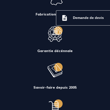
Fabrication Française
description
Demande de devis
Garantie décénnale
Savoir-faire depuis 2005