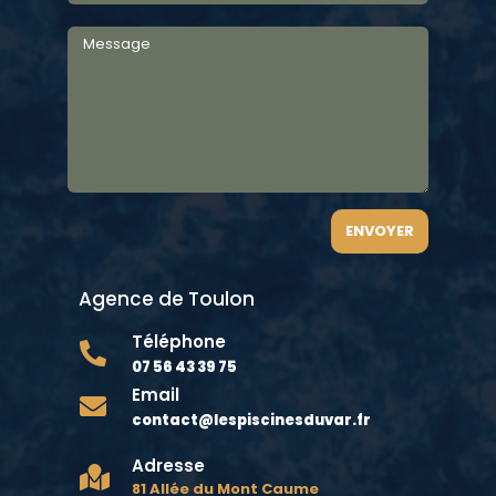
ENVOYER
Agence de Toulon
Téléphone

07 56 43 39 75
Email

contact@lespiscinesduvar.fr
Adresse

81 Allée du Mont Caume