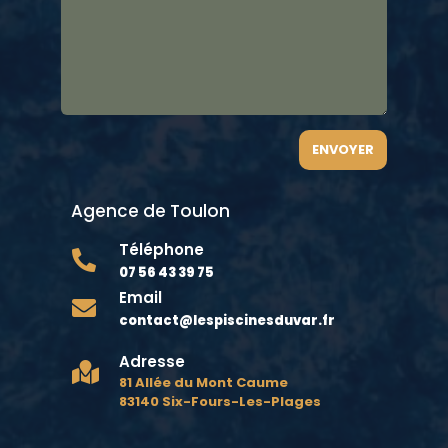
ENVOYER
Agence de Toulon
Téléphone

07 56 43 39 75
Email

contact@lespiscinesduvar.fr
Adresse

81 Allée du Mont Caume
83140 Six-Fours-Les-Plages