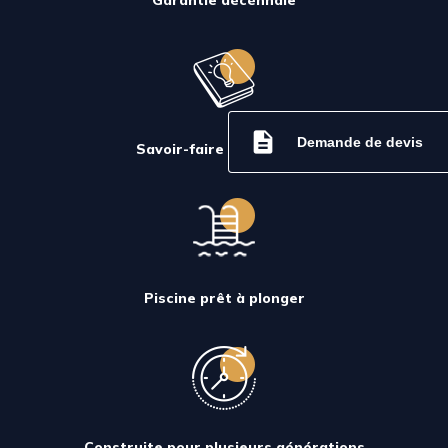
description
Demande de devis
Savoir-faire depuis 2005
Piscine prêt à plonger
Construite pour plusieurs générations