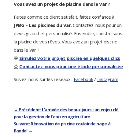
Vous avez un projet de piscine dans le Var ?
Faites comme ce client satisfait, faites confiance à
JPBG – Les piscines du Var
. Contactez-nous pour un
devis gratuit et personnalisé. Ensemble, construisons
la piscine de vos rêves. Vous avez un projet piscine
dans le Var ?
🎯
Simulez votre projet piscine en quelques clics
📩
Contactez-nous pour une étude personnalisée
Suivez-nous sur les réseaux :
Facebook
/
Instagram
←
Précédent: L’arrivée des beaux jours : un enjeu clé
pour la gestion de l’eau en agriculture
Suivant: Rénovation de piscine couloir de nage à
Bandol
→