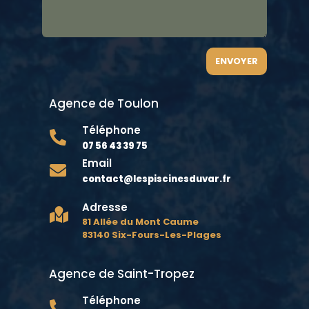
ENVOYER
Agence de Toulon
Téléphone

07 56 43 39 75
Email

contact@lespiscinesduvar.fr
Adresse

81 Allée du Mont Caume
83140 Six-Fours-Les-Plages
Agence de Saint-Tropez
Téléphone
