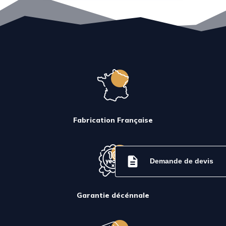
Fabrication Française
description
Demande de devis
Garantie décénnale